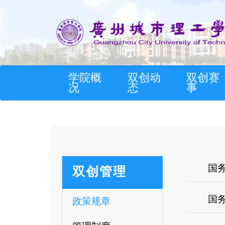
学院概
双创动
双创赛
况
态
事
国
双创管理
国
政策规章